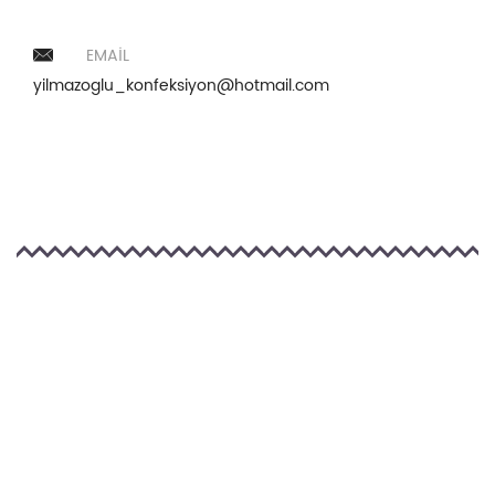
EMAIL
yilmazoglu_konfeksiyon@hotmail.com