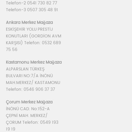
Telefon-2 0541 730 82 77
Telefon-3 0507 305 48 91
Ankara Merkez Mağaza
ESKİŞEHİR YOLU PRESTİJ
KONUTLARI (GORDİON AVM
KARŞISI) Telefon: 0532 689
75 56
Kastamonu Merkez Mağaza
ALPARSLAN TÜRKEŞ
BULVARI NO:7/A İNÖNÜ
MAH.MERKEZ/ KASTAMONU
Telefon: 0546 906 37 37
Çorum Merkez Mağaza
İNÖNÜ CAD. No:152-A
ÇEPNİ MAH. MERKEZ/
ÇORUM Telefon: 0549 193
19 19