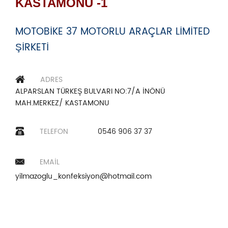
KASTAMONU -1
MOTOBİKE 37 MOTORLU ARAÇLAR LİMİTED
ŞİRKETİ
ADRES
ALPARSLAN TÜRKEŞ BULVARI NO:7/A İNÖNÜ
MAH.MERKEZ/ KASTAMONU
TELEFON
0546 906 37 37
EMAIL
yilmazoglu_konfeksiyon@hotmail.com