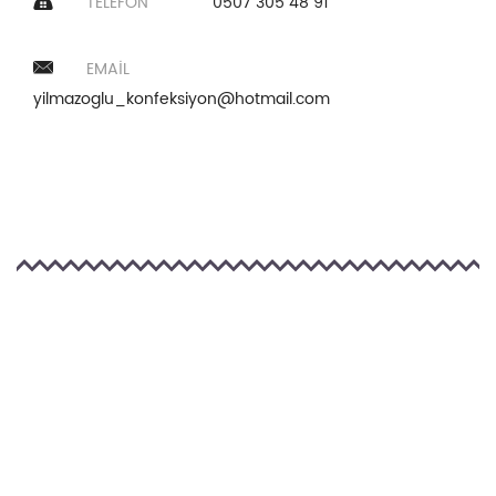
TELEFON
0507 305 48 91
EMAIL
yilmazoglu_konfeksiyon@hotmail.com