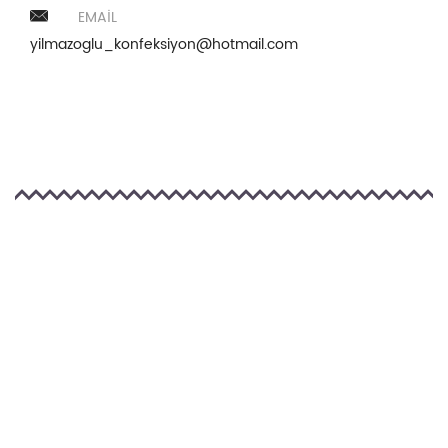
EMAIL
yilmazoglu_konfeksiyon@hotmail.com