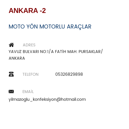
ANKARA -2
MOTO YÖN MOTORLU ARAÇLAR
ADRES
YAVUZ BULVARI NO:1/A FATİH MAH. PURSAKLAR/
ANKARA
TELEFON
05326829898
EMAIL
yilmazoglu_konfeksiyon@hotmail.com