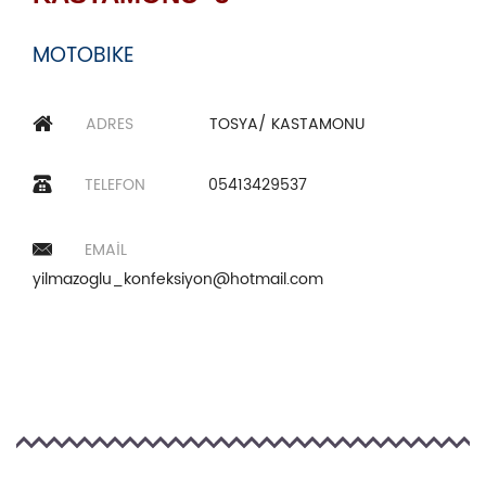
MOTOBIKE
ADRES
TOSYA/ KASTAMONU
TELEFON
05413429537
EMAIL
yilmazoglu_konfeksiyon@hotmail.com