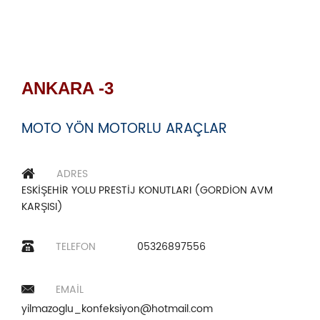
ANKARA -3
MOTO YÖN MOTORLU ARAÇLAR
ADRES
ESKİŞEHİR YOLU PRESTİJ KONUTLARI (GORDİON AVM
KARŞISI)
TELEFON
05326897556
EMAIL
yilmazoglu_konfeksiyon@hotmail.com