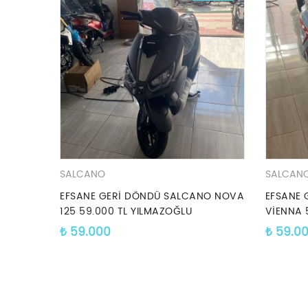
SALCANO
SALCAN
EFSANE GERİ DÖNDÜ SALCANO NOVA
EFSANE 
125 59.000 TL YILMAZOĞLU
VİENNA 
MOTOR’DA
MOTOR’
₺
59.000
₺
59.0