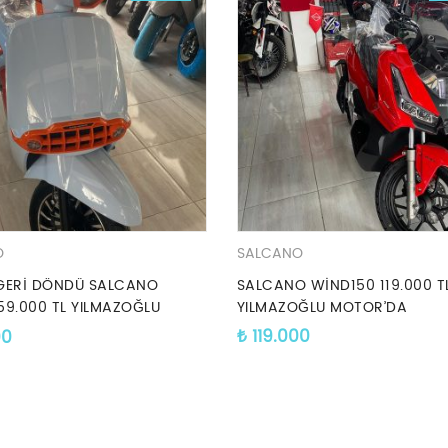
O
SALCANO
GERİ DÖNDÜ SALCANO
SALCANO WİND150 119.000 T
59.000 TL YILMAZOĞLU
YILMAZOĞLU MOTOR’DA
DA
₺
119.000
00