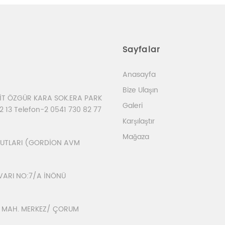
Sayfalar
Anasayfa
Bize Ulaşın
EHİT ÖZGÜR KARA SOK.ERA PARK
Galeri
2 13 Telefon-2 0541 730 82 77
Karşılaştır
Mağaza
ONUTLARI (GORDİON AVM
VARI NO:7/A İNÖNÜ
İ MAH. MERKEZ/ ÇORUM