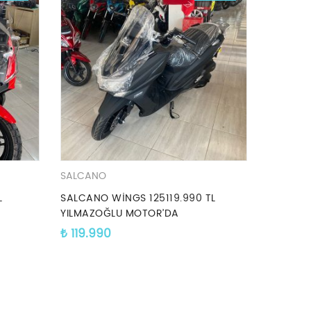
SALCANO
L
SALCANO WİNGS 125119.990 TL
YILMAZOĞLU MOTOR’DA
₺
119.990