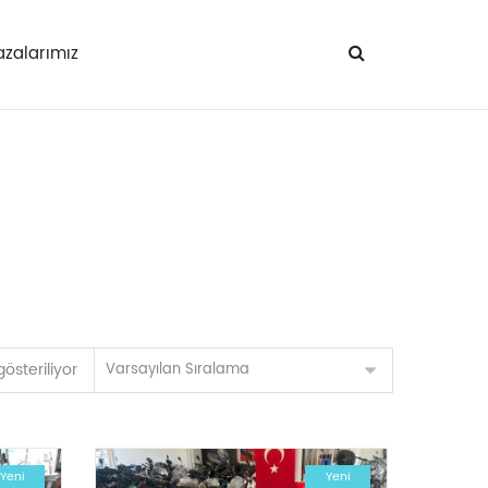
zalarımız
steriliyor
Varsayılan Sıralama
Yeni
Yeni