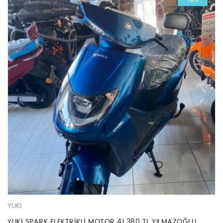
Yeni
YUKI
YUKİ SPARK ELEKTRİKLİ MOTOR 41.380 TL YILMAZOĞLU