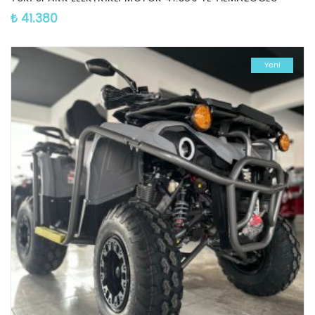
₺
41.380
Yeni