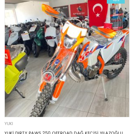
Yeni
YUKI
YUKİ DIRTY PAWS 250 OFFROAD DAĞ KEÇİSİ YILAZOĞLU