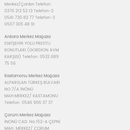
Merkez/Çankırı Telefon:
0376 212 52 13 Telefon-2
0541 730 82 77 Telefon-3
0507 305 48 91
Ankara Merkez Mağaza
ESKİŞEHİR YOLU PRESTİJ
KONUTLARI (GORDİON AVM
KARŞISI) Telefon: 0532 689
75 56
Kastamonu Merkez Mağaza
ALPARSLAN TÜRKEŞ BULVARI
NO:7/A İNÖNÜ
MAH.MERKEZ/ KASTAMONU
Telefon: 0546 906 37 37
Çorum Merkez Mağaza
İNÖNÜ CAD. No:152-A ÇEPNİ
MAH. MERKEZ/ ÇORUM