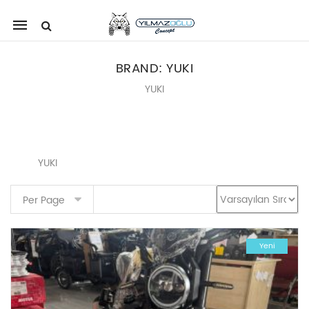
Mobile
navigation
BRAND:
YUKI
YUKI
Skip to content
YUKI
Per Page
Yeni