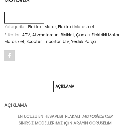
MOTORDA
Karşılaştır
Kategoriler:
Elektrikli Motor
,
Elektrikli Motosiklet
Etiketler:
ATV
,
Atvmotorcun
,
Bisiklet
,
Çankırı
,
Elektrikli Motor
,
Motosiklet
,
Scooter
,
Triportör
,
Utv
,
Yedek Parça
Share
"APEC
APM2
AÇIKLAMA
KAYAR
KOLTUKLU
AÇIKLAMA
YILMAZOĞLU
EN UCUZU EN HESAPLISI PLAKALI
MOTOSİKLETLER
MOTORDA"
SINIRSIZ MODELLERİMİZ İÇİN ARAYIN GÖRÜSELİM