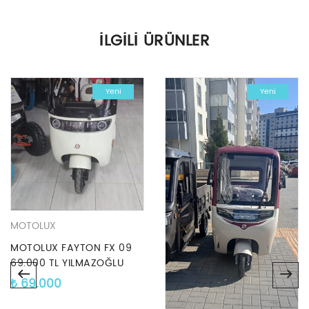
İLGILI ÜRÜNLER
Yeni
Yeni
MOTOLUX
MOTOLUX FAYTON FX 09
69.000 TL YILMAZOĞLU
MOTOR’DA
₺
69.000