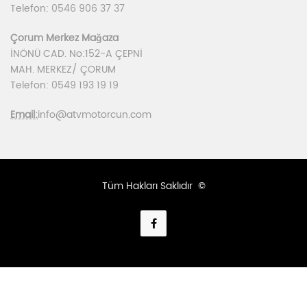
Telefon: 0546 906 37 37
Çorum Merkez Mağaza
İNÖNÜ CAD. No:152-A ÇEPNİ
MAH. MERKEZ/ ÇORUM
Telefon: 0549 193 19 19
Email:
info@atvmotorcun.com
Tüm Hakları Saklıdır ©