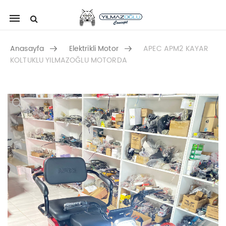
Mobile
navigation
Anasayfa
Elektrikli Motor
APEC APM2 KAYAR
KOLTUKLU YILMAZOĞLU MOTORDA
Skip to content