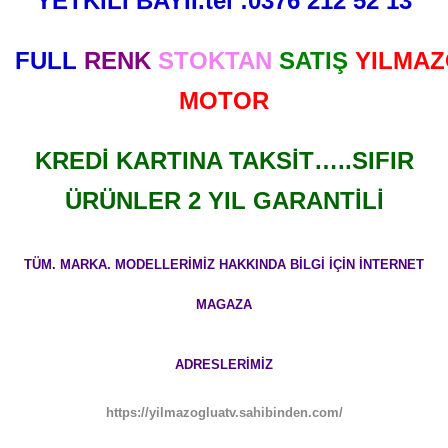
YETKİLİ BAYİİ.tel :0376 212 52 13
FULL
RENK
STOKTAN
SATIŞ
YILMA
MOTOR
KREDİ KARTINA TAKSİT…..SIFIR
ÜRÜNLER 2 YIL GARANTİLİ
TÜM. MARKA. MODELLERİMİZ HAKKINDA BİLGİ İÇİN İNTERNET
MAGAZA
ADRESLERİMİZ
https://yilmazogluatv.sahibinden.com/