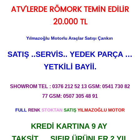
ATV’LERDE RÖMORK TEMİN EDİLİR
on
20.000 TL
Facebook
Yılmazoğlu Motorlu Araçlar Satışı Çankırı
SATIŞ ..SERVİS.. YEDEK PARÇA …
YETKİLİ BAYİİ.
SHOWROM TEL : 0376 212 52 13
GSM: 0541 730 82
77
GSM: 0507 305 48 91
FULL
RENK
STOKTAN
SATIŞ
YILMAZOĞLU MOTOR
KREDİ KARTINA 9 AY
TAKSİT…..SIFIR ÜRÜNLER 2 YIL