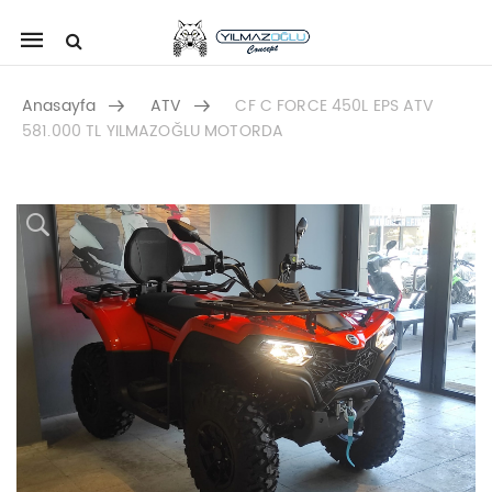
Mobile
navigation
Anasayfa
ATV
CF C FORCE 450L EPS ATV
581.000 TL YILMAZOĞLU MOTORDA
Skip to content