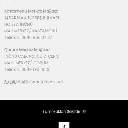
Kastamonu Merkez Mağaza
ALPARSLAN TÜRKEŞ BULVARI
NO:7/A İNÖNÜ
MAH.MERKEZ/ KASTAMONU
Telefon: 0546 906 37 37
Çorum Merkez Mağaza
İNÖNÜ CAD. No:152-A ÇEPNİ
MAH. MERKEZ/ ÇORUM
Telefon: 0549 193 19 19
Email:
info@atvmotorcun.com
Tüm Hakları Saklıdır ©