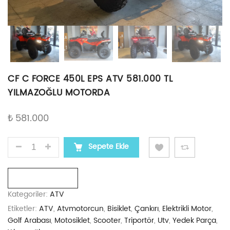
CF C FORCE 450L EPS ATV 581.000 TL
YILMAZOĞLU MOTORDA
₺
581.000
CF C FORCE 450L EPS ATV 581.000 TL YILMAZOĞLU
Sepete Ekle
Karşılaştır
Kategoriler:
ATV
Etiketler:
ATV
,
Atvmotorcun
,
Bisiklet
,
Çankırı
,
Elektrikli Motor
,
Golf Arabası
,
Motosiklet
,
Scooter
,
Triportör
,
Utv
,
Yedek Parça
,