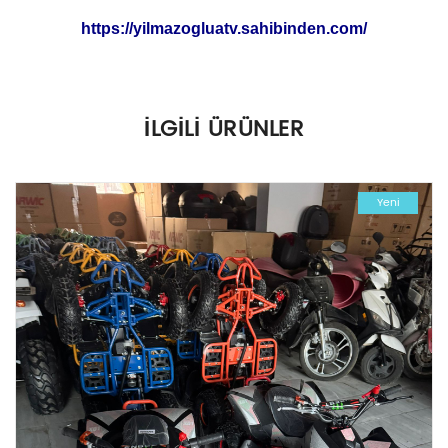
https://yilmazogluatv.sahibinden.com/
Henüz değerlendirme yapılmadı.
İLGILI ÜRÜNLER
“CF C FORCE 450L EPS ATV 581.000 TL YILMAZOĞLU
MOTORDA” için yorum yapan ilk kişi siz olun
Yeni
SOCIAL CONNECT:
E-posta adresiniz yayınlanmayacak.
Gerekli alanlar
*
ile
işaretlenmişlerdir
İsim
*
E-posta
*