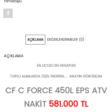
Yılmazoğlu
Share
"CF
C
AÇIKLAMA
DEĞERLENDIRMELER (0)
FORCE
450L
AÇIKLAMA
EPS
EN UCUZU EN HESAPLISI
ATV
TOPLU ALIMLARDA ÖZEL İNDİRİM….. ARAYIN GÖRÜSELİM
581.000
CF C FORCE 450L EPS ATV
TL
YILMAZOĞLU
NAKİT
581.000 TL
MOTORDA"