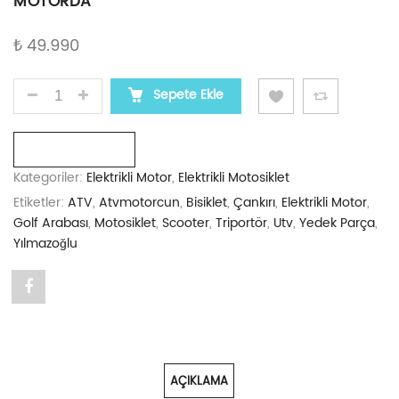
MOTORDA
₺
49.990
MOTOLUX E-VINTAGE 49.990 TL YILMAZOĞLU MOTO
Sepete Ekle
Karşılaştır
Kategoriler:
Elektrikli Motor
,
Elektrikli Motosiklet
Etiketler:
ATV
,
Atvmotorcun
,
Bisiklet
,
Çankırı
,
Elektrikli Motor
,
Golf Arabası
,
Motosiklet
,
Scooter
,
Triportör
,
Utv
,
Yedek Parça
,
Yılmazoğlu
Share
"MOTOLUX
E-
AÇIKLAMA
VINTAGE