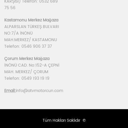
KARŞISI) Telefon: 0532 689
75 56
Kastamonu Merkez Mağaza
ALPARSLAN TÜRKEŞ BULVARI
NO:7/A İNÖNÜ
MAH.MERKEZ/ KASTAMONU
Telefon: 0546 906 37 37
Çorum Merkez Mağaza
İNÖNÜ CAD. No:152-A ÇEPNİ
MAH. MERKEZ/ ÇORUM
Telefon: 0549 193 19 19
Email:
info@atvmotorcun.com
Tüm Hakları Saklıdır ©