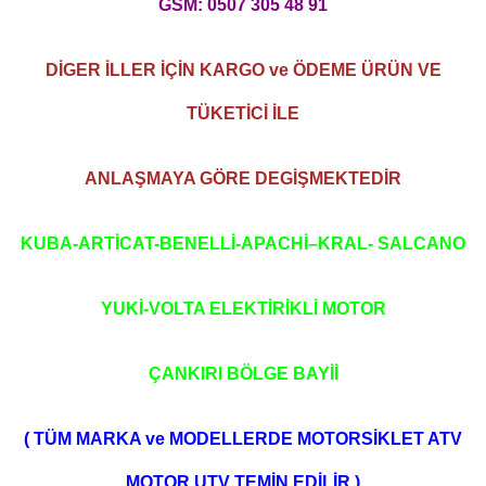
GSM: 0507 305 48 91
DİGER İLLER İÇİN KARGO ve ÖDEME ÜRÜN VE
TÜKETİCİ İLE
ANLAŞMAYA GÖRE DEGİŞMEKTEDİR
KUBA-ARTİCAT-BENELLİ-APACHİ–KRAL- SALCANO
YUKİ-VOLTA ELEKTİRİKLİ MOTOR
ÇANKIRI BÖLGE BAYİİ
( TÜM MARKA ve MODELLERDE MOTORSİKLET ATV
MOTOR UTV TEMİN EDİLİR )