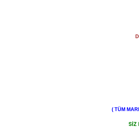
D
( TÜM MAR
SİZ