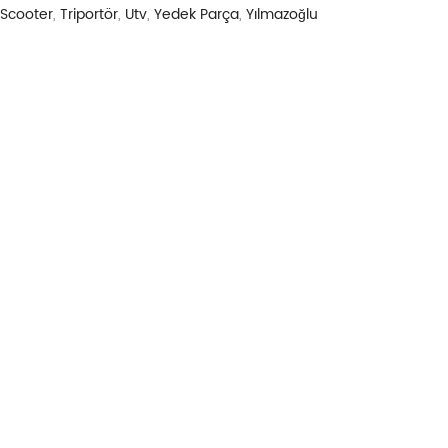
Scooter
,
Triportör
,
Utv
,
Yedek Parça
,
Yılmazoğlu
UNDA"