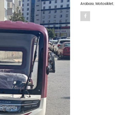
Arabası
,
Motosiklet
,
Share
"MOTOLUX
FX24
YENİ
NESİL
LİTYUM
AKÜ
NAKİT
139.000TL
YILMAZOĞL
on