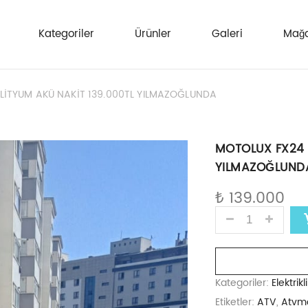
Kategoriler
Ürünler
Galeri
Mağa
LİTYUM AKÜ NAKİT 139.000TL YILMAZOĞLUNDA
MOTOLUX FX24 Y
YILMAZOĞLUND
₺
139.000
MOTOLUX FX24 Y
Karşılaştır
Kategoriler:
Elektrik
Etiketler:
ATV
,
Atvm