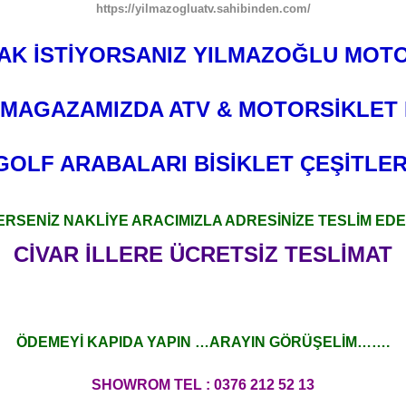
https://yilmazogluatv.sahibinden.com/
K İSTİYORSANIZ YILMAZOĞLU MOT
MAGAZAMIZDA ATV & MOTORSİKLET 
GOLF ARABALARI BİSİKLET ÇEŞİTLER
ERSENİZ NAKLİYE ARACIMIZLA ADRESİNİZE TESLİM EDE
CİVAR İLLERE ÜCRETSİZ TESLİMAT
ÖDEMEYİ KAPIDA YAPIN …ARAYIN GÖRÜŞELİM…….
SHOWROM TEL : 0376 212 52 13