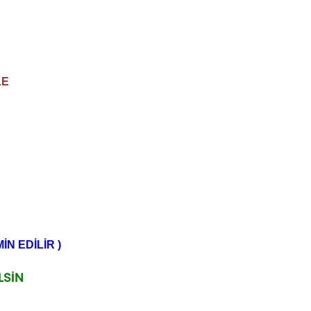
LE
N EDİLİR )
LSİN