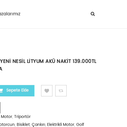
zalarımız
ENİ NESİL LİTYUM AKÜ NAKİT 139.000TL
A
ENİ NESİL LİTYUM AKÜ NAKİT 139.000TL YILMAZOĞLU
Sepete Ekle
li Motor
,
Triportör
otorcun
,
Bisiklet
,
Çankırı
,
Elektrikli Motor
,
Golf