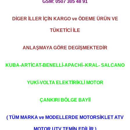
GSM: 0507 305 48 91
DİGER İLLER İÇİN KARGO ve ÖDEME ÜRÜN VE
TÜKETİCİ İLE
ANLAŞMAYA GÖRE DEGİŞMEKTEDİR
KUBA-ARTİCAT-BENELLİ-APACHİ–KRAL- SALCANO
YUKİ-VOLTA ELEKTİRİKLİ MOTOR
ÇANKIRI BÖLGE BAYİİ
( TÜM MARKA ve MODELLERDE MOTORSİKLET ATV
MOTOR UTV TEMİN EDİLİR )