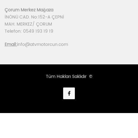
Çorum Merkez Mağaza
İNÖNÜ CAD. No:152-A ÇEPNİ
MAH. MERKEZ/ ÇORUM
Telefon: 0549 193 19 19
Email:
info@atvmotorcun.com
Tüm Hakları Saklıdır ©