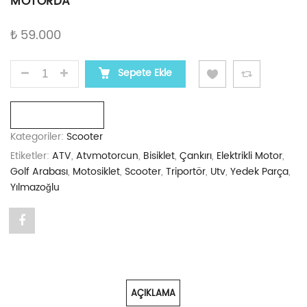
MOTORDA
₺
59.000
CSN MOTOR KANO 50CC 59.000 TL YILMAZOĞLU MO
Sepete Ekle
Karşılaştır
Kategoriler:
Scooter
Etiketler:
ATV
,
Atvmotorcun
,
Bisiklet
,
Çankırı
,
Elektrikli Motor
,
Golf Arabası
,
Motosiklet
,
Scooter
,
Triportör
,
Utv
,
Yedek Parça
,
Yılmazoğlu
Share
"CSN
MOTOR
AÇIKLAMA
KANO