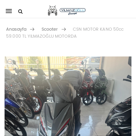
Mobile
navigation
Anasayfa
Scooter
CSN MOTOR KANO 50cc
59.000 TL YILMAZOĞLU MOTORDA
Skip to content