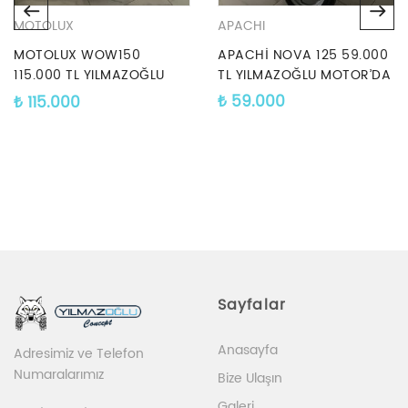
MOTOLUX
APACHI
MOTOLUX WOW150
APACHİ NOVA 125 59.000
115.000 TL YILMAZOĞLU
TL YILMAZOĞLU MOTOR’DA
MOTOR’DA
₺
59.000
₺
115.000
Sayfalar
Anasayfa
Adresimiz ve Telefon
Numaralarımız
Bize Ulaşın
Galeri