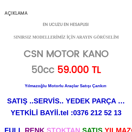
50cc
AÇIKLAMA
59.000
EN UCUZU EN HESAPLISI
TL
SINIRSIZ MODELLERİMİZ İÇİN ARAYIN GÖRÜSELİM
YILMAZOĞLU
CSN MOTOR KANO
MOTORDA"
on
50cc
59.000 TL
Facebook
Yılmazoğlu Motorlu Araçlar Satışı Çankırı
SATIŞ ..SERVİS.. YEDEK PARÇA …
YETKİLİ BAYİİ.tel :0376 212 52 13
FULL
RENK
STOKTAN
SATIŞ
YILMA